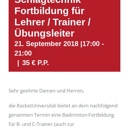
Fortbildung für
Lehrer / Trainer /
Übungsleiter
21. September 2018 |17:00
-
21:00
|
35 € P.P.
Sehr geehrte Damen und Herren,
die RacketUniversität bietet an dem nachfolgend
genannten Termin eine Badminton-Fortbildung
für B- und C-Trainer (auch zur