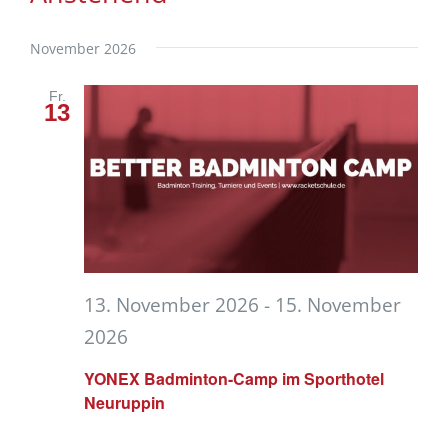
Navi
Datum
Such
wählen.
November 2026
und
Fr.
13
Ansic
Navig
13. November 2026
-
15. November
2026
YONEX Badminton-Camp im Sporthotel
Neuruppin