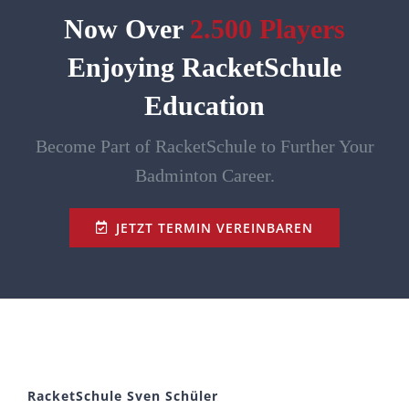
Now Over
2.500 Players
Enjoying RacketSchule
Education
Become Part of RacketSchule to Further Your
Badminton Career.
JETZT TERMIN VEREINBAREN
RacketSchule Sven Schüler