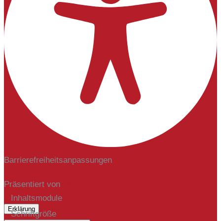
Barrierefreiheitsanpassungen
Präsentiert von
OneTap
Inhaltsmodule
Erklärung
Schriftgröße