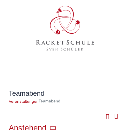
Zum
Inhalt
springen
Teamabend
Teamabend
Veranstaltungen
Suche
Vera
Veran
Liste
Ansi
Anstehend
Veranstaltungen