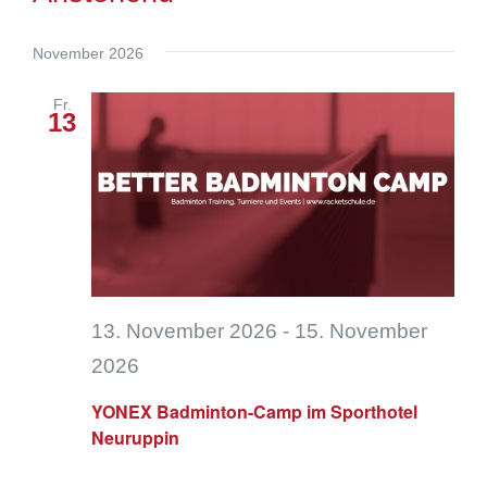
Navi
Such
Datum
wählen.
November 2026
und
Fr.
13
Ansic
Navig
13. November 2026
-
15. November
2026
YONEX Badminton-Camp im Sporthotel
Neuruppin