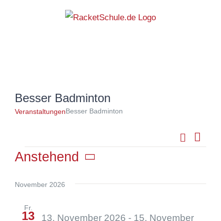
Zum
Inhalt
springen
Besser Badminton
Besser Badminton
Veranstaltungen
Suche
Vera
Veran
Liste
Ansi
Anstehend
Veranstaltungen
Navi
Such
Datum
wählen.
November 2026
und
Fr.
13
13. November 2026
-
15. November