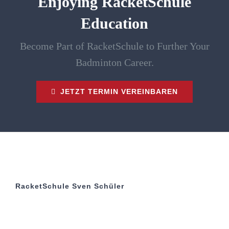
Enjoying RacketSchule
Education
Become Part of RacketSchule to Further Your
Badminton Career.
JETZT TERMIN VEREINBAREN
RacketSchule Sven Schüler